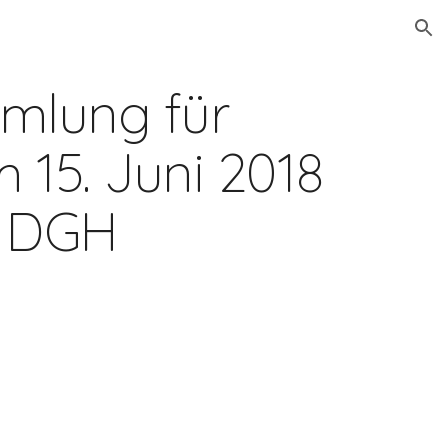
ion
lung für 
 15. Juni 2018 
m DGH